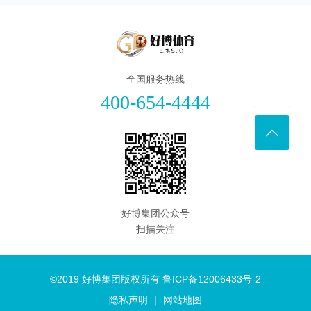
全国服务热线
400-654-4444
好博集团公众号
扫描关注
©2019 好博集团版权所有 鲁ICP备12006433号-2
隐私声明
｜
网站地图