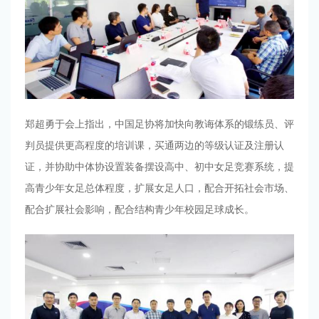
郑超勇于会上指出，中国足协将加快向教诲体系的锻练员、评
判员提供更高程度的培训课，买通两边的等级认证及注册认
证，并协助中体协设置装备摆设高中、初中女足竞赛系统，提
高青少年女足总体程度，扩展女足人口，配合开拓社会市场、
配合扩展社会影响，配合结构青少年校园足球成长。