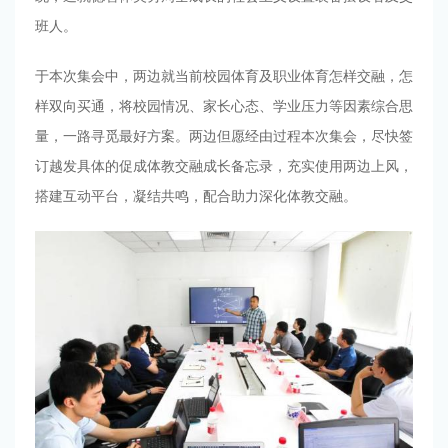
班人。
于本次集会中，两边就当前校园体育及职业体育怎样交融，怎
样双向买通，将校园情况、家长心态、学业压力等因素综合思
量，一路寻觅最好方案。两边但愿经由过程本次集会，尽快签
订越发具体的促成体教交融成长备忘录，充实使用两边上风，
搭建互动平台，凝结共鸣，配合助力深化体教交融。